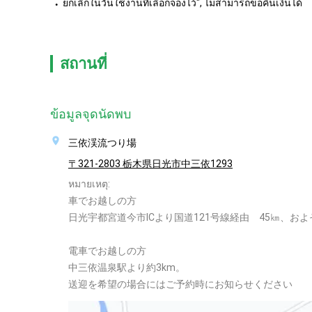
ยกเลิกในวันใช้งานที่เลือกจองไว้", ไม่สามารถขอคืนเงินได้
สถานที่
ข้อมูลจุดนัดพบ
三依渓流つり場
〒321-2803 栃木県日光市中三依1293
หมายเหตุ:
車でお越しの方
日光宇都宮道今市ICより国道121号線経由 45㎞、およ
電車でお越しの方
中三依温泉駅より約3km。
送迎を希望の場合にはご予約時にお知らせください