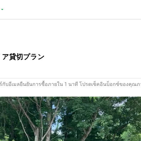
リア貸切プラン
์กับอีเมลยืนยันการซื้อภายใน 1 นาที โปรดเช็คอินบ็อกซ์ของคุณภ