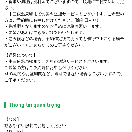
・食事や調理は別料金でございますので、現地にてお支払いくだ
さい。

・中三依温泉駅までの無料送迎サービスもございます。ご希望の
方はご予約時にお申し付けください。(除外日あり)

・先着順となりますのでお早めに連絡お願いします。

・要望があればできるだけ対応いたします。

・悪天候などの場合、予約確定後であっても催行中止になる場合
がございます。あらかじめご了承ください。
【送迎について】

・中三依温泉駅まで、無料の送迎サービスもございます。

ご希望の方はご予約時にお申し付けください。

※GW期間やお盆期間など、送迎できない場合もございますので、
ご了承ください。
Thông tin quan trọng
【服装】

動きやすい服装でお越しください。

【持ち物】
