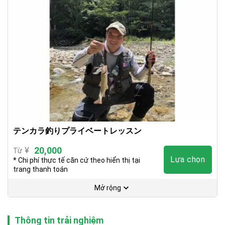
テンカラ釣りプライベートレッスン
20,000
¥
Từ
Lựa chọn
* Chi phí thực tế căn cứ theo hiển thị tại
trang thanh toán
Mở rộng
Thông tin trải nghiệm