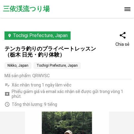
三依渓流つり場
Tochigi Prefecture, Japan
Chia sẻ
テンカラ釣りのプライベートレッスン
（栃木 日光・釣り体験）
Nikko, Japan
Tochigi Prefecture, Japan
Mã sản phẩm
:
QRWVSC
Xác nhận trong 1 ngày làm việc
Phiếu giảm giá và email xác nhận sẽ được gửi trong vòng 1
phút.
Tổng thời lượng: 9 tiếng