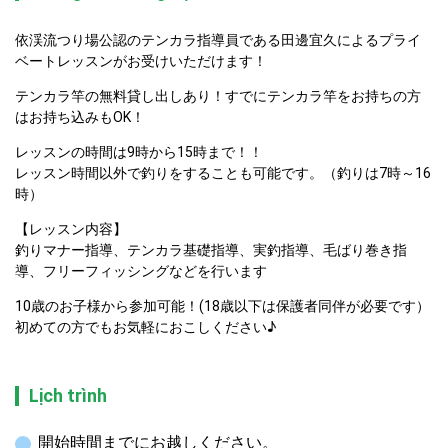
依渓流つり場公認のテンカラ指導員である田邊宜久によるプライ
ベートレッスンがお受けいただけます！
テンカラ竿の無料貸し出しあり！すでにテンカラ竿をお持ちの方
はお持ち込みもOK！
レッスンの時間は9時から15時まで！！

レッスン時間以外で釣りをすることも可能です。（釣りは7時～16
時）
【レッスン内容】

釣りマナー指導、テンカラ基礎指導、実釣指導、毛ばり巻き指
導、フリーフィッシングなどを行います
10歳のお子様から参加可能！(18歳以下は保護者同伴が必要です）

初めての方でもお気軽におこしください♪
Lịch trình
開始時間までにお越しください。