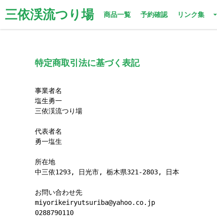
三依渓流つり場
商品一覧
予約確認
リンク集
特定商取引法に基づく表記
事業者名

塩生勇一

三依渓流つり場

代表者名

勇一塩生

所在地

中三依1293, 日光市, 栃木県321-2803, 日本

お問い合わせ先

miyorikeiryutsuriba@yahoo.co.jp

0288790110
