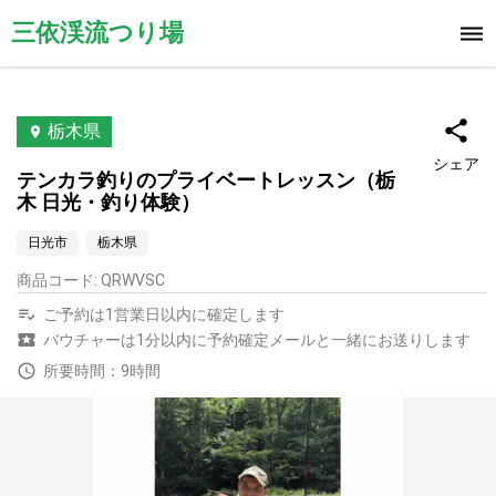
三依渓流つり場
栃木県
シェア
テンカラ釣りのプライベートレッスン（栃
木 日光・釣り体験）
日光市
栃木県
商品コード
:
QRWVSC
ご予約は1営業日以内に確定します
バウチャーは1分以内に予約確定メールと一緒にお送りします
所要時間：9時間