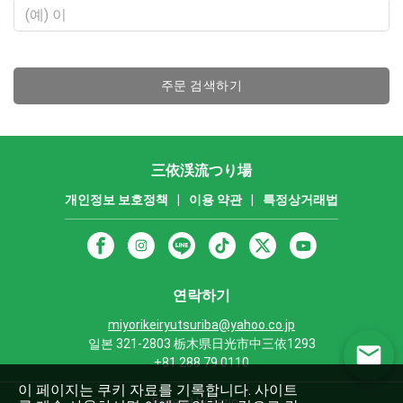
주문 검색하기
三依渓流つり場
개인정보 보호정책
|
이용 약관
|
특정상거래법
연락하기
miyorikeiryutsuriba@yahoo.co.jp
일본 321-2803 栃木県日光市中三依1293
+81 288 79 0110
이 페이지는 쿠키 자료를 기록합니다. 사이트
Powered by Rezio