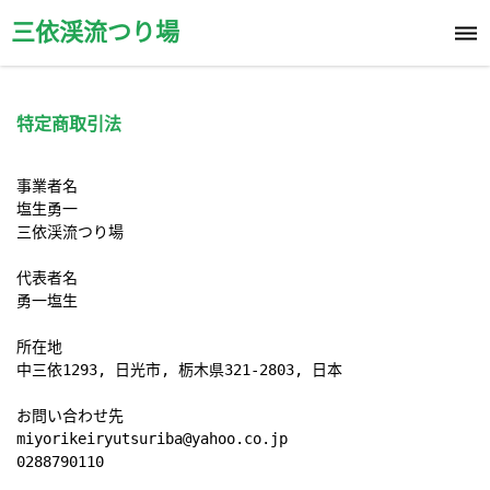
三依渓流つり場
特定商取引法
事業者名

塩生勇一

三依渓流つり場

代表者名

勇一塩生

所在地

中三依1293, 日光市, 栃木県321-2803, 日本

お問い合わせ先

miyorikeiryutsuriba@yahoo.co.jp

0288790110
